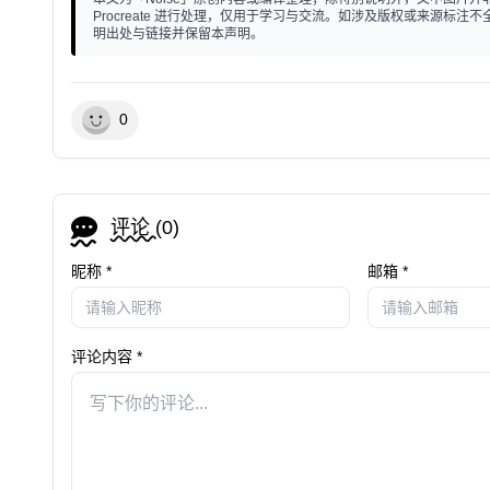
Procreate 进行处理，仅用于学习与交流。如涉及版权或来源
明出处与链接并保留本声明。
0
评论 (
0
)
昵称 *
邮箱 *
评论内容 *