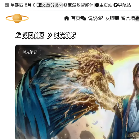
星期四 8月 6
|
文章分类
|
宝藏阁智能体
|
主页站
|
导航站
首页
说说
友链
留言墙
返回首页
时光笔记
时光笔记