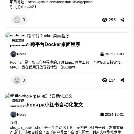
项目地址：
https://github.com/modstart-lib/aigcpanel
![img](
https://s2.l
295
0
探索发现
podman-跨平台Docker桌面程序
Noise
2025-01-03
Podman
是一款无守护程序的开源 Linux 原生工具，同时GUI支持WIN、
MAC，旨在使用开放容器计划 （[OCI](htt
134
0
探索发现
使用python-rpa小红书自动化发文
Noise
2024-12-31
介绍
xhs_ai_publisher
是一个自动化工具，专为在小红书平台上发布文章
而设计。该项目结合了图形用户界面与自动化脚本，利用大模型技术生