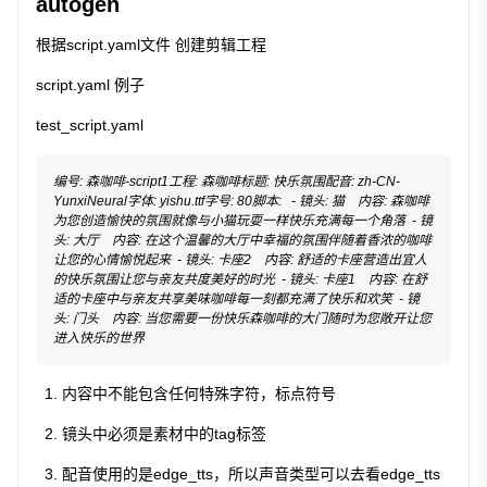
autogen
根据script.yaml文件 创建剪辑工程
script.yaml 例子
test_script.yaml
编号: 森咖啡-script1工程: 森咖啡标题: 快乐氛围配音: zh-CN-
YunxiNeural字体: yishu.ttf字号: 80脚本:   - 镜头: 猫    内容: 森咖啡
为您创造愉快的氛围就像与小猫玩耍一样快乐充满每一个角落  - 镜
头: 大厅    内容: 在这个温馨的大厅中幸福的氛围伴随着香浓的咖啡
让您的心情愉悦起来  - 镜头: 卡座2    内容: 舒适的卡座营造出宜人
的快乐氛围让您与亲友共度美好的时光  - 镜头: 卡座1    内容: 在舒
适的卡座中与亲友共享美味咖啡每一刻都充满了快乐和欢笑  - 镜
头: 门头    内容: 当您需要一份快乐森咖啡的大门随时为您敞开让您
进入快乐的世界
内容中不能包含任何特殊字符，标点符号
镜头中必须是素材中的tag标签
配音使用的是edge_tts，所以声音类型可以去看edge_tts