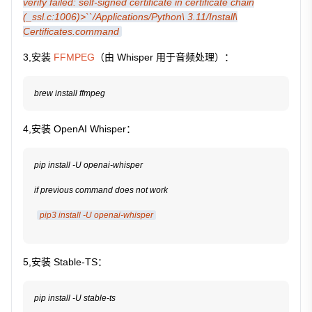
verify failed: self-signed certificate in certificate chain
(_ssl.c:1006)>``/Applications/Python\ 3.11/Install\
Certificates.command
3,安装
FFMPEG
（由 Whisper 用于音频处理）：
4,安装 OpenAI Whisper：
pip install -U openai-whisper

if previous command does not work
pip3 install -U openai-whisper
5,安装 Stable-TS：
pip install -U stable-ts
