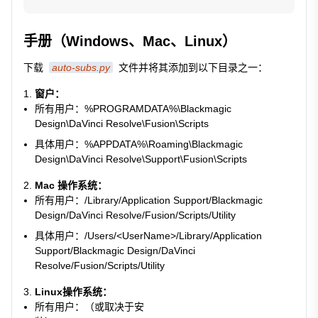
手册（Windows、Mac、Linux）
下载
auto-subs.py
文件并将其添加到以下目录之一：
窗户：
所有用户：
%PROGRAMDATA%\Blackmagic
Design\DaVinci Resolve\Fusion\Scripts
具体用户：
%APPDATA%\Roaming\Blackmagic
Design\DaVinci Resolve\Support\Fusion\Scripts
Mac 操作系统：
所有用户：
/Library/Application Support/Blackmagic
Design/DaVinci Resolve/Fusion/Scripts/Utility
具体用户：
/Users/<UserName>/Library/Application
Support/Blackmagic Design/DaVinci
Resolve/Fusion/Scripts/Utility
Linux操作系统：
所有用户：（或取决于安