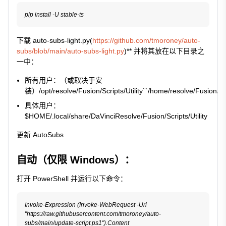
下载 auto-subs-light.py(
https://github.com/tmoroney/auto-
subs/blob/main/auto-subs-light.py
)** 并将其放在以下目录之
一中：
所有用户：（或取决于安
装）
/opt/resolve/Fusion/Scripts/Utility``/home/resolve/Fusion/Scr
具体用户：
$HOME/.local/share/DaVinciResolve/Fusion/Scripts/Utility
更新 AutoSubs
自动（仅限 Windows）：
打开 PowerShell 并运行以下命令：
Invoke-Expression (Invoke-WebRequest -Uri 
"https://raw.githubusercontent.com/tmoroney/auto-