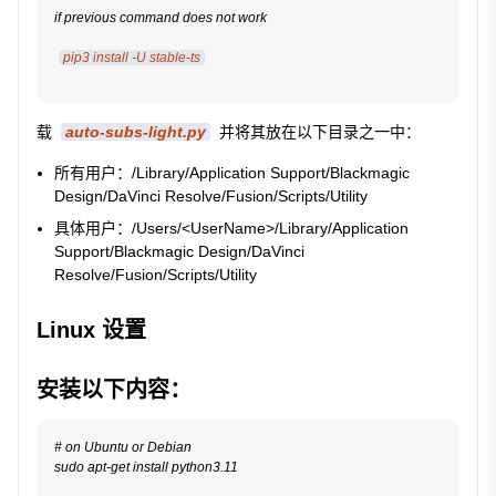
if previous command does not work
pip3 install -U stable-ts
载
auto-subs-light.py
并将其放在以下目录之一中：
所有用户：
/Library/Application Support/Blackmagic
Design/DaVinci Resolve/Fusion/Scripts/Utility
具体用户：
/Users/<UserName>/Library/Application
Support/Blackmagic Design/DaVinci
Resolve/Fusion/Scripts/Utility
Linux 设置
安装以下内容：
# on Ubuntu or Debian

sudo apt-get install python3.11
