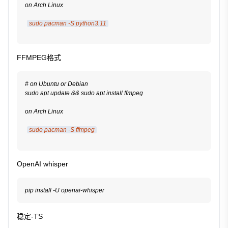
on Arch Linux
sudo pacman -S python3.11
FFMPEG格式
# on Ubuntu or Debian

sudo apt update && sudo apt install ffmpeg

on Arch Linux
sudo pacman -S ffmpeg
OpenAI whisper
稳定-TS