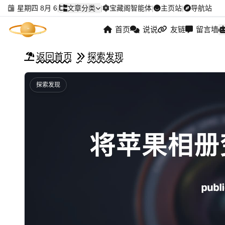
星期四 8月 6
|
文章分类
|
宝藏阁智能体
|
主页站
|
导航站
首页
说说
友链
留言墙
返回首页
探索发现
探索发现