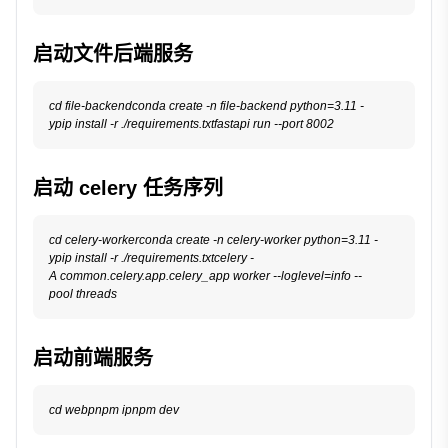
启动文件后端服务
cd file-backendconda create -n file-backend python=3.11 -
启动 celery 任务序列
cd celery-workerconda create -n celery-worker python=3.11 -
ypip install -r ./requirements.txtcelery -
A common.celery.app.celery_app worker --loglevel=info --
启动前端服务