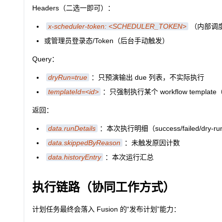
Headers（二选一即可）：
x-scheduler-token: <SCHEDULER_TOKEN>
（内部调
或管理员登录态/Token（后台手动触发）
Query：
dryRun=true
：只预演输出 due 列表，不实际执行
templateId=<id>
：只强制执行某个 workflow temp
返回：
data.runDetails
：本次执行明细（success/failed/dry-r
data.skippedByReason
：未触发原因计数
data.historyEntry
：本次运行汇总
执行链路（协同工作方式）
计划任务最终会落入 Fusion 的“发布计划”能力：