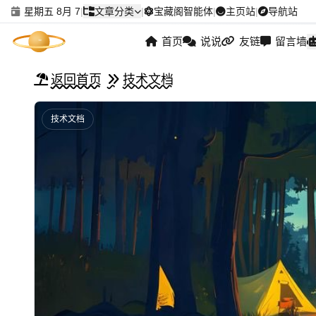
星期五 8月 7
|
文章分类
|
宝藏阁智能体
|
主页站
|
导航站
首页
说说
友链
留言墙
返回首页
技术文档
技术文档