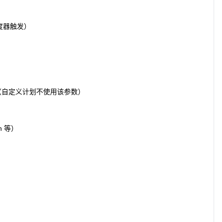
度器触发）
late（自定义计划不使用该参数）
un 等）