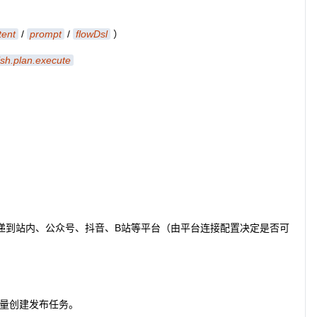
tent
/
prompt
/
flowDsl
）
ish.plan.execute
递到站内、公众号、抖音、B站等平台（由平台连接配置决定是否可
量创建发布任务。