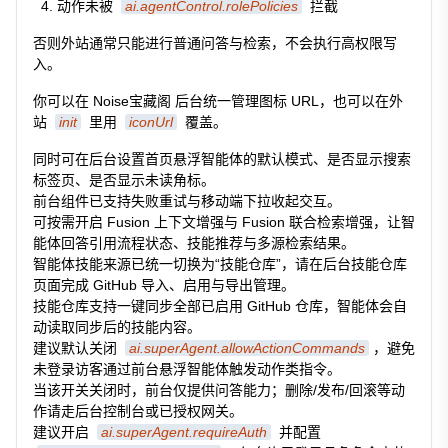
动作未被
ai.agentControl.rolePolicies
拦截
否则外站通常只能进行普通问答与检索，不会执行高权限写
入。
你可以在 Noise宝藏阁 后台统一管理图标 URL，也可以在外
站
init
里用
iconUrl
覆盖。
同时可在后台设置首页悬浮智能体的默认模式、是否显示搜索
标签页、是否显示未读角标。
前台组件已支持失败重试与移动端下拉收起交互。
可按需开启 Fusion 上下文增强与 Fusion 联合检索增强，让智
能体回答引用流程状态、技能推荐与多源检索结果。
智能体技能来源已统一切换为“技能仓库”，请在后台技能仓库
页面完成 GitHub 导入、启用与导出管理。
技能仓库支持一键同步全部已启用 GitHub 仓库，智能体会自
动读取同步后的技能内容。
建议默认关闭
ai.superAgent.allowActionCommands
，避免
未登录访客通过前台悬浮智能体触发动作类指令。
当该开关关闭时，前台仅提供问答能力；删除/发布/回滚等动
作请走后台控制台或已授权网关。
建议开启
ai.superAgent.requireAuth
并配置