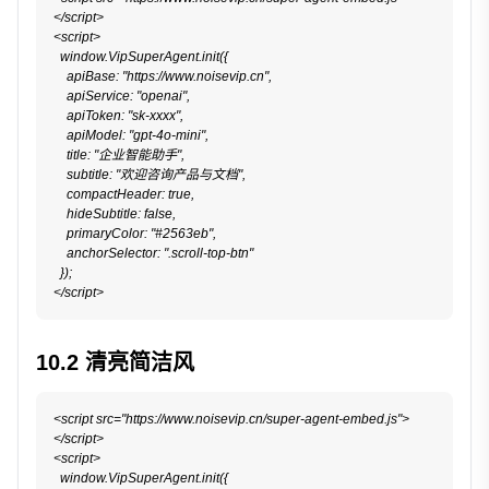
</script>

<script>

  window.VipSuperAgent.init({

    apiBase: "https://www.noisevip.cn",

    apiService: "openai",

    apiToken: "sk-xxxx",

    apiModel: "gpt-4o-mini",

    title: "企业智能助手",

    subtitle: "欢迎咨询产品与文档",

    compactHeader: true,

    hideSubtitle: false,

    primaryColor: "#2563eb",

    anchorSelector: ".scroll-top-btn"

  });

</script>
10.2 清亮简洁风
<script src="https://www.noisevip.cn/super-agent-embed.js">
</script>

<script>

  window.VipSuperAgent.init({
