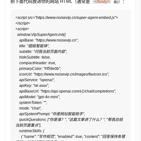
把下面代码放进你的网站 HTML（通常是
</body>
前）：
<script src="https://www.noisevip.cn/super-agent-embed.js">
</script>

<script>

  window.VipSuperAgent.init({

    apiBase: "https://www.noisevip.cn",

    title: "超级智能体",

    subtitle: "问我当前页面内容",

    hideSubtitle: false,

    compactHeader: true,

    primaryColor: "#f59e0b",

    iconUrl: "https://www.noisevip.cn/images/favicon.ico",

    apiService: "openai",

    apiKey: "sk-xxxx",

    apiBaseUrl: "https://api.openai.com/v1/chat/completions",

    apiModel: "gpt-4o-mini",

    systemToken: "",

    mode: "chat",

    apiSystemPrompt: "你是网站智能助手",

    quickQuestions: ["你是谁？", "这篇文章讲了什么？", "帮我总结
当前页面重点"],

    runtimeSkills: [

      { "name": "写作规范", "enabled": true, "content": "回答保持条理