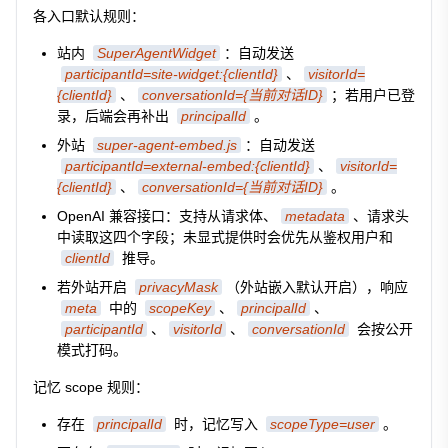
各入口默认规则：
站内
SuperAgentWidget
：自动发送
participantId=site-widget:{clientId}
、
visitorId=
{clientId}
、
conversationId={当前对话ID}
；若用户已登
录，后端会再补出
principalId
。
外站
super-agent-embed.js
：自动发送
participantId=external-embed:{clientId}
、
visitorId=
{clientId}
、
conversationId={当前对话ID}
。
OpenAI 兼容接口：支持从请求体、
metadata
、请求头
中读取这四个字段；未显式提供时会优先从鉴权用户和
clientId
推导。
若外站开启
privacyMask
（外站嵌入默认开启），响应
meta
中的
scopeKey
、
principalId
、
participantId
、
visitorId
、
conversationId
会按公开
模式打码。
记忆 scope 规则：
存在
principalId
时，记忆写入
scopeType=user
。