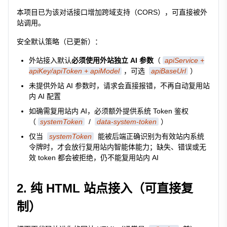
本项目已为该对话接口增加跨域支持（CORS），可直接被外
站调用。
安全默认策略（已更新）：
外站接入默认
必须使用外站独立 AI 参数
（
apiService +
apiKey/apiToken + apiModel
，可选
apiBaseUrl
）
未提供外站 AI 参数时，请求会直接报错，不再自动复用站
内 AI 配置
如确需复用站内 AI，必须额外提供系统 Token 鉴权
（
systemToken
/
data-system-token
）
仅当
systemToken
能被后端正确识别为有效站内系统
令牌时，才会放行复用站内智能体能力；缺失、错误或无
效 token 都会被拒绝，仍不能复用站内 AI
2. 纯 HTML 站点接入（可直接复
制）