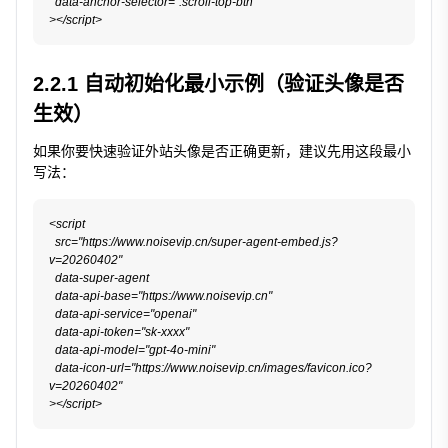
  data-anchor-selector=".scroll-top-btn"

></script>
2.2.1 自动初始化最小示例（验证头像是否
生效）
如果你要快速验证外站头像是否正确更新，建议先用这段最小
写法：
<script

  src="https://www.noisevip.cn/super-agent-embed.js?
v=20260402"

  data-super-agent

  data-api-base="https://www.noisevip.cn"

  data-api-service="openai"

  data-api-token="sk-xxxx"

  data-api-model="gpt-4o-mini"

  data-icon-url="https://www.noisevip.cn/images/favicon.ico?
v=20260402"

></script>