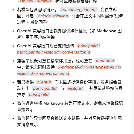
<think>...</think>
标签直接暴露给客户端
若模型包含思考链路，
reasoning_content
会独立返
回；开启
include_thinking
时会在正文中同时展示“思考
过程 + 最终回答”
OpenAI 兼容接口会额外提供媒体信息（如 Markdown 图
片）用于客户端渲染
OpenAI 兼容接口现已支持透传
principalId /
participantId / visitorId / conversationId
兼容字段既可放在请求体顶层，也可放在
metadata
中；请求头同时支持
x-principal-id / x-participant-id / x-
visitor-id / x-conversation-id
若只提供
clientId
而未显式提供身份字段，服务端会自
动补出
participantId
与
visitorId
，并尽量从鉴权信息
推导
principalId
微信通道会将 Markdown 转为可读文本，避免未渲染标记
直接显示
微信超时异步回复会推送文本结果，并对图片链接追加图
文消息展示