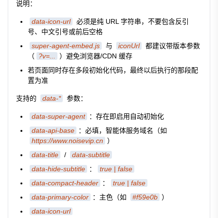
说明：
data-icon-url
必须是纯 URL 字符串，不要包含反引
号、中文引号或前后空格
super-agent-embed.js
与
iconUrl
都建议带版本参数
（
?v=...
）避免浏览器/CDN 缓存
若页面同时存在多段初始化代码，最终以后执行的那段配
置为准
支持的
data-*
参数：
data-super-agent
：存在即启用自动初始化
data-api-base
：必填，智能体服务域名（如
https://www.noisevip.cn
）
data-title
/
data-subtitle
data-hide-subtitle
：
true | false
data-compact-header
：
true | false
data-primary-color
：主色（如
#f59e0b
）
data-icon-url