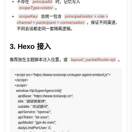
不存在
principalId
时，记忆写入
scopeType=visitor
。
scopeKey
会统一包含
principal/visitor + role +
channel + participant + conversation
，保证不同渠道、
不同会话都走同一套隔离逻辑。
3. Hexo 接入
推荐放在主题脚本注入位置，或
layout/_partial/footer.ejs
。
<script src="https://www.noisevip.cn/super-agent-embed.js">
</script>

<script>

  window.VipSuperAgent.init({

    apiBase: "https://www.noisevip.cn",

    title: "超级智能体",

    subtitle: "欢迎提问",

    apiService: "openai",

    apiToken: "sk-xxxx",

    apiModel: "gpt-4o-mini",

    dailyLimitPerUser: 0,
