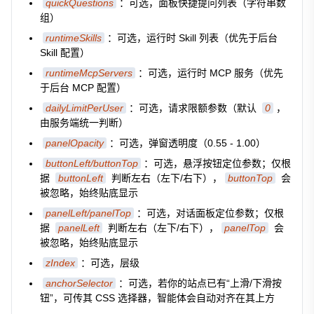
quickQuestions
：可选，面板快捷提问列表（字符串数
组）
runtimeSkills
：可选，运行时 Skill 列表（优先于后台
Skill 配置）
runtimeMcpServers
：可选，运行时 MCP 服务（优先
于后台 MCP 配置）
dailyLimitPerUser
：可选，请求限额参数（默认
0
，
由服务端统一判断）
panelOpacity
：可选，弹窗透明度（0.55 - 1.00）
buttonLeft/buttonTop
：可选，悬浮按钮定位参数；仅根
据
buttonLeft
判断左右（左下/右下），
buttonTop
会
被忽略，始终贴底显示
panelLeft/panelTop
：可选，对话面板定位参数；仅根
据
panelLeft
判断左右（左下/右下），
panelTop
会
被忽略，始终贴底显示
zIndex
：可选，层级
anchorSelector
：可选，若你的站点已有“上滑/下滑按
钮”，可传其 CSS 选择器，智能体会自动对齐在其上方