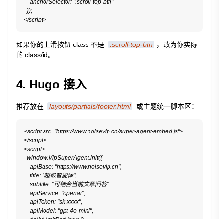
    anchorSelector: ".scroll-top-btn"

  });

</script>
如果你的上滑按钮 class 不是
.scroll-top-btn
，改为你实际
的 class/id。
4. Hugo 接入
推荐放在
layouts/partials/footer.html
或主题统一脚本区：
<script src="https://www.noisevip.cn/super-agent-embed.js">
</script>

<script>

  window.VipSuperAgent.init({

    apiBase: "https://www.noisevip.cn",

    title: "超级智能体",

    subtitle: "可结合当前文章问答",

    apiService: "openai",

    apiToken: "sk-xxxx",

    apiModel: "gpt-4o-mini",
