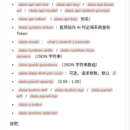
data-api-service
/
data-api-key
/
data-api-base-
url
/
data-api-model
/
data-api-system-prompt
data-api-token
（
data-api-key
别名）
data-system-token
：复用站内 AI 时必填系统鉴权
Token
data-mode
：
chat | search | execute
data-runtime-skills
/
data-runtime-mcp-
servers
（JSON 字符串）
data-quick-questions
（JSON 字符串数组）
data-daily-limit-per-user
：可选，请求参数，默认
0
data-panel-opacity
（0.55 - 1.00）
data-button-left
/
data-button-top
/
data-panel-
left
/
data-panel-top
data-z-index
data-anchor-selector
说明：