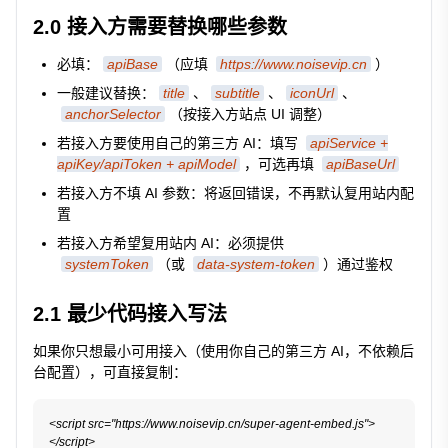
2.0 接入方需要替换哪些参数
必填：
apiBase
（应填
https://www.noisevip.cn
）
一般建议替换：
title
、
subtitle
、
iconUrl
、
anchorSelector
（按接入方站点 UI 调整）
若接入方要使用自己的第三方 AI：填写
apiService +
apiKey/apiToken + apiModel
，可选再填
apiBaseUrl
若接入方不填 AI 参数：将返回错误，不再默认复用站内配
置
若接入方希望复用站内 AI：必须提供
systemToken
（或
data-system-token
）通过鉴权
2.1 最少代码接入写法
如果你只想最小可用接入（使用你自己的第三方 AI，不依赖后
台配置），可直接复制：
<script src="https://www.noisevip.cn/super-agent-embed.js">
</script>
