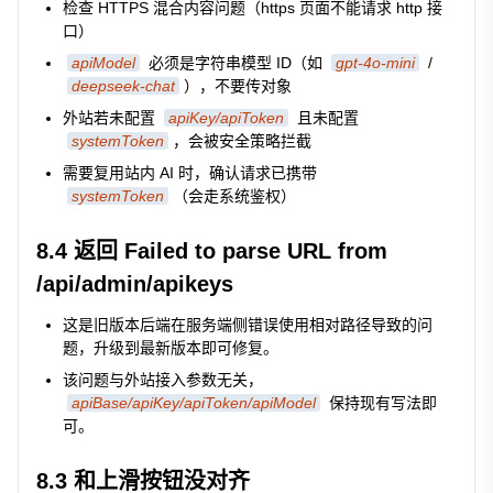
检查 HTTPS 混合内容问题（https 页面不能请求 http 接
口）
apiModel
必须是字符串模型 ID（如
gpt-4o-mini
/
deepseek-chat
），不要传对象
外站若未配置
apiKey/apiToken
且未配置
systemToken
，会被安全策略拦截
需要复用站内 AI 时，确认请求已携带
systemToken
（会走系统鉴权）
8.4 返回
Failed to parse URL from
/api/admin/apikeys
这是旧版本后端在服务端侧错误使用相对路径导致的问
题，升级到最新版本即可修复。
该问题与外站接入参数无关，
apiBase/apiKey/apiToken/apiModel
保持现有写法即
可。
8.3 和上滑按钮没对齐