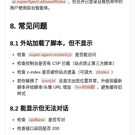
ai.superAgent.allowedRoles
，仅允许已登录且角色命中的
用户使用前台智能体。
8. 常见问题
8.1 外站加载了脚本，但不显示
检查
super-agent-embed.js
是否能访问
检查控制台是否有 CSP 拦截（站点禁止第三方脚本）
检查 z-index 是否被你站点遮盖（可调大
zIndex
）
若你替换了
iconUrl
且首次出现位置异常，升级到最新
脚本并给脚本/头像 URL 增加
?v=时间戳
，避免缓存旧
样式
8.2 能显示但无法对话
检查
apiBase
是否写对
检查接口返回是否 200