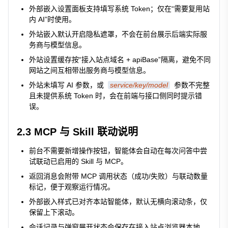
外部嵌入设置面板支持填写系统 Token；仅在“需要复用站
内 AI”时使用。
外站嵌入默认开启隐私遮罩，不会在前台展示后端实际服
务商与模型信息。
外站设置缓存按“接入站点域名 + apiBase”隔离，避免不同
网站之间互相带出服务商与模型信息。
外站未填写 AI 参数，或
service/key/model
参数不完整
且未提供系统 Token 时，会在前端与接口侧同时提示错
误。
2.3 MCP 与 Skill 联动说明
前台不需要新增操作按钮，智能体会自动在每次问答中尝
试联动已启用的 Skill 与 MCP。
返回消息会附带 MCP 调用状态（成功/失败）与联动数量
标记，便于观察运行情况。
外部嵌入样式已对齐本站智能体，默认无横向滚动条，仅
保留上下滚动。
会话记录与弹窗展开状态会保存在接入站点浏览器本地，