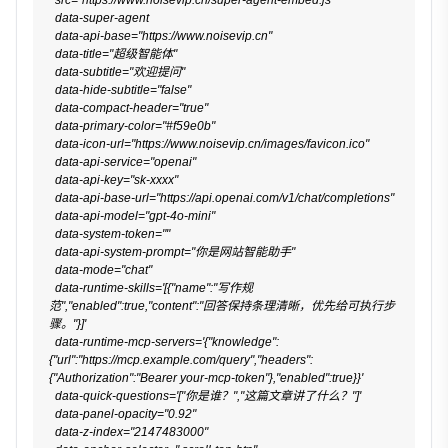
  src="https://www.noisevip.cn/super-agent-embed.js"

  data-super-agent

  data-api-base="https://www.noisevip.cn"

  data-title="超级智能体"

  data-subtitle="欢迎提问"

  data-hide-subtitle="false"

  data-compact-header="true"

  data-primary-color="#f59e0b"

  data-icon-url="https://www.noisevip.cn/images/favicon.ico"

  data-api-service="openai"

  data-api-key="sk-xxxx"

  data-api-base-url="https://api.openai.com/v1/chat/completions"

  data-api-model="gpt-4o-mini"

  data-system-token=""

  data-api-system-prompt="你是网站智能助手"

  data-mode="chat"

  data-runtime-skills='[{"name":"写作规
范","enabled":true,"content":"回答保持条理清晰，优先给可执行步
骤。"}]'

  data-runtime-mcp-servers='{"knowledge":
{"url":"https://mcp.example.com/query","headers":
{"Authorization":"Bearer your-mcp-token"},"enabled":true}}'

  data-quick-questions='["你是谁？","这篇文章讲了什么？"]'

  data-panel-opacity="0.92"

  data-z-index="2147483000"
