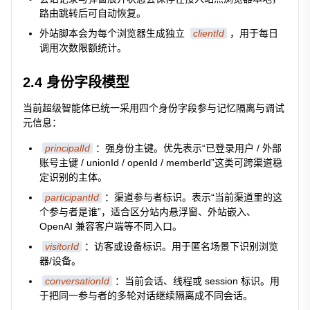
路由跳转后可自动恢复。
外站脚本会为每个浏览器生成独立
clientId
，用于每日
调用次数限额统计。
2.4 身份字段模型
当前超级智能体已统一采用四个身份字段参与记忆隔离与调试
元信息：
principalId
：强身份主键。优先表示“已登录用户 / 外部
账号主键 / unionId / openId / memberId”这类可跨渠道稳
定识别的主体。
participantId
：渠道参与者标识。表示“当前渠道里的这
个参与者是谁”，适合区分站内悬浮窗、外站嵌入、
OpenAI 兼容客户端等不同入口。
visitorId
：访客或设备标识。用于匿名场景下识别浏览
器/设备。
conversationId
：当前会话、线程或 session 标识。用
于把同一参与者的多轮对话继续隔离成不同会话。