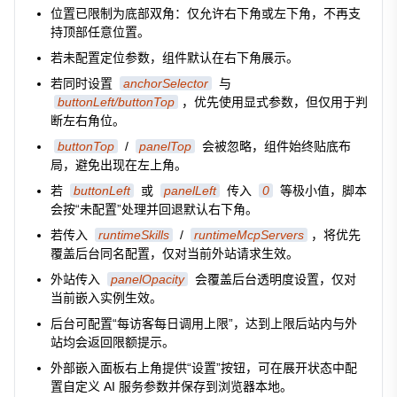
位置已限制为底部双角：仅允许右下角或左下角，不再支
持顶部任意位置。
若未配置定位参数，组件默认在右下角展示。
若同时设置
anchorSelector
与
buttonLeft/buttonTop
，优先使用显式参数，但仅用于判
断左右角位。
buttonTop
/
panelTop
会被忽略，组件始终贴底布
局，避免出现在左上角。
若
buttonLeft
或
panelLeft
传入
0
等极小值，脚本
会按“未配置”处理并回退默认右下角。
若传入
runtimeSkills
/
runtimeMcpServers
，将优先
覆盖后台同名配置，仅对当前外站请求生效。
外站传入
panelOpacity
会覆盖后台透明度设置，仅对
当前嵌入实例生效。
后台可配置“每访客每日调用上限”，达到上限后站内与外
站均会返回限额提示。
外部嵌入面板右上角提供“设置”按钮，可在展开状态中配
置自定义 AI 服务参数并保存到浏览器本地。