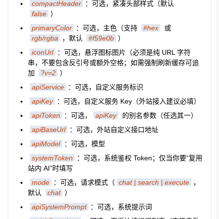
compactHeader
：可选，紧凑头部样式（默认
false
）
primaryColor
：可选，主色（支持
#hex
或
rgb/rgba
，默认
#f59e0b
）
iconUrl
：可选，悬浮图标图片（必须是纯 URL 字符
串，不要包含反引号或额外空格；如需强制刷新缓存可追
加
?v=2
）
apiService
：可选，自定义服务标识
apiKey
：可选，自定义服务 Key（外站接入建议必填）
apiToken
：可选，
apiKey
的别名参数（任选其一）
apiBaseUrl
：可选，外站自定义接口地址
apiModel
：可选，模型
systemToken
：可选，系统鉴权 Token；仅当你要“复用
站内 AI”时填写
mode
：可选，请求模式（
chat | search | execute
，
默认
chat
）
apiSystemPrompt
：可选，系统提示词