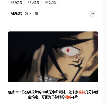
#
混剪素材
#
卡点素材
#
动漫混剪
AI总结：
暂不可用
包括59个已分类拉片的60帧无水印素材，做卡点
混剪
几分钟就
能搞定，可预览已做好的
混剪
样片