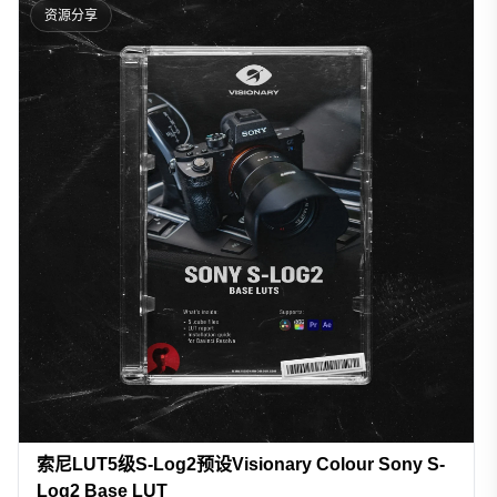
资源分享
索尼LUT5级S-Log2预设Visionary Colour Sony S-
Log2 Base LUT