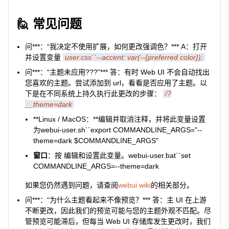
🙋 常见问题
问***：“我决定不使用扩展，如何更改强调色？*** A：打开
并设置变量
user.css``--accent: var(--{preferred color});
问***：“主题未应用???”*** 答：有时 Web UI 不会自动找出
您喜欢的主题。尝试添加到 url，看看是否应用了主题。以
下是在不同系统上持久执行此更改的步骤：
/?
__theme=dark
**Linux / MacOS：**编辑并取消注释，并将此变量设置
为
webui-user.sh``export COMMANDLINE_ARGS="--
theme=dark $COMMANDLINE_ARGS"
窗口
：按 编辑和设置此变量。
webui-user.bat``set
COMMANDLINE_ARGS=--theme=dark
如果您仍然遇到问题，请查阅
webui wiki
的相关部分。
问***：“为什么主题看起来不像预览？*** 答：主 UI 在上游
不断更改，因此我们的预览可能与您的主题外观不匹配。尽
管预览可能滞后，但每当 Web UI 存储库发生更改时，我们