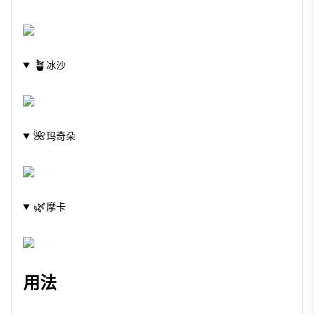
🪴
冰沙
🌺
玛奇朵
🌿
摩卡
用法